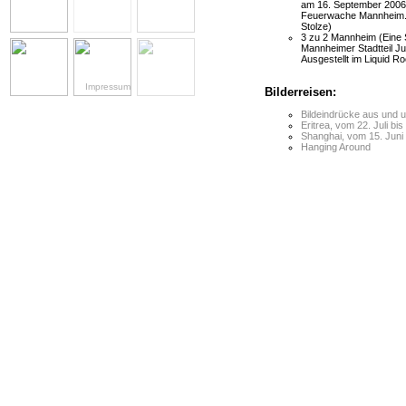
am 16. September 2006 a
Feuerwache Mannheim. T
Stolze)
3 zu 2 Mannheim (Eine 
Mannheimer Stadtteil 
Ausgestellt im Liquid 
Impressum
Bilderreisen:
Bildeindrücke aus und 
Eritrea, vom 22. Juli bi
Shanghai, vom 15. Juni 
Hanging Around