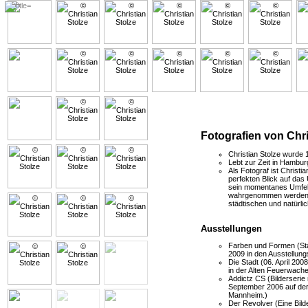
Fotografien von Chri
Christian Stolze wurde 
Lebt zur Zeit in Hambur
Als Fotograf ist Christ
perfekten Blick auf da
sein momentanes Umfeld
wahrgenommen werden. S
städtischen und natürl
Ausstellungen
Farben und Formen (Sta
2009 in den Ausstellun
Die Stadt (06. April 2
in der Alten Feuerwach
Addictz CS (Bilderserie
September 2006 auf der
Mannheim.)
Der Revolver (Eine Bilde